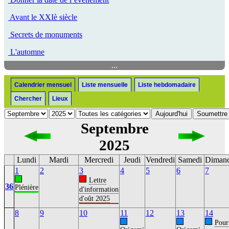
Avant le XXIè siècle
Secrets de monuments
L'automne
...
Calendrier mensuel
Liste mensuelle
Liste hebdomadaire
Chercher
Lieux
Septembre
2025
Lundi
Mardi
Mercredi
Jeudi
Vendredi
Samedi
Diman
1
2
3
4
5
6
7
Lettre
36
Plénière
d'information
d'oût 2025
8
9
10
11
12
13
14
Pour