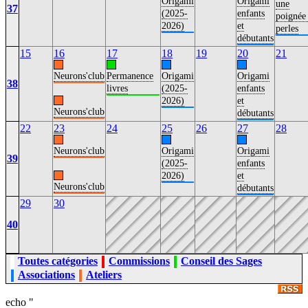
Origami
Origami
une
37
(2025-
enfants
poignée
2026)
et
perles
débutants
15
16
17
18
19
20
21
Neurons'club
Permanence
Origami
Origami
38
livres
(2025-
enfants
2026)
et
Neurons'club
débutants
22
23
24
25
26
27
28
Neurons'club
Origami
Origami
39
(2025-
enfants
2026)
et
Neurons'club
débutants
29
30
40
Toutes catégories
Commissions
Conseil des Sages
Associations
Ateliers
echo "