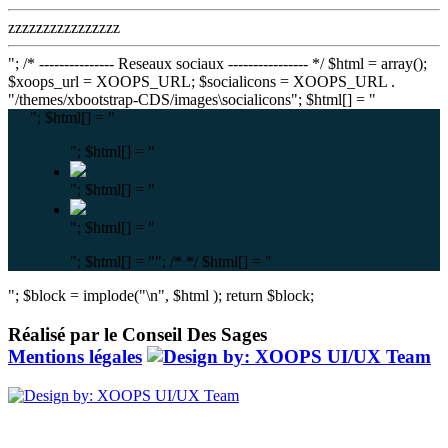
zzzzzzzzzzzzzzzz
"; /* --------------- Reseaux sociaux ---------------- */ $html = array();
$xoops_url = XOOPS_URL; $socialicons = XOOPS_URL .
"/themes/xbootstrap-CDS/images\socialicons"; $html[] = "
"; $html[] = "
"; $html[] = "
"; $html[] = "
"; $html[] = "
"; $html[] = "
"; /*
*/ $html[] = "
"; $block = implode("\n", $html ); return $block;
Réalisé par le Conseil Des Sages
Mentions légales