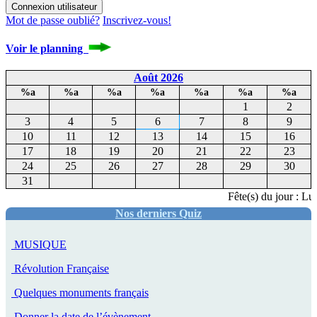
Mot de passe oublié?
Inscrivez-vous!
Voir le planning
Août 2026
%a
%a
%a
%a
%a
%a
%a
1
2
3
4
5
6
7
8
9
10
11
12
13
14
15
16
17
18
19
20
21
22
23
24
25
26
27
28
29
30
31
Fête(s) du jour : Luc
Nos derniers Quiz
MUSIQUE
Révolution Française
Quelques monuments français
Donner la date de l’évènement