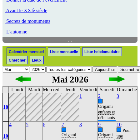
Avant le XXIè siècle
Secrets de monuments
L'automne
...
Calendrier mensuel
Liste mensuelle
Liste hebdomadaire
Chercher
Lieux
Mai 2026
Lundi
Mardi
Mercredi
Jeudi
Vendredi
Samedi
Dimanche
1
2
3
Origami
18
enfants et
débutants
4
5
6
7
8
9
10
Pour
Origami
Origami
19
une