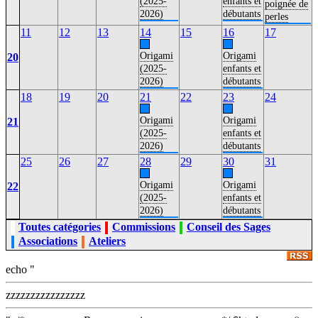
(2025-
enfants et
poignée de
2026)
débutants
perles
11
12
13
14
15
16
17
Origami
Origami
20
(2025-
enfants et
2026)
débutants
18
19
20
21
22
23
24
Origami
Origami
21
(2025-
enfants et
2026)
débutants
25
26
27
28
29
30
31
Origami
Origami
22
(2025-
enfants et
2026)
débutants
Toutes catégories
Commissions
Conseil des Sages
Associations
Ateliers
echo "
zzzzzzzzzzzzzzzz