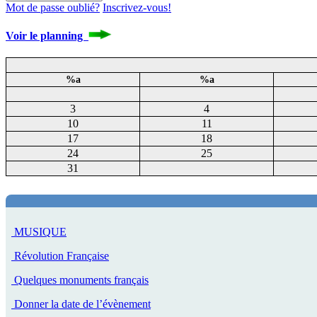
Mot de passe oublié?
Inscrivez-vous!
Voir le planning
%a
%a
3
4
10
11
17
18
24
25
31
MUSIQUE
Révolution Française
Quelques monuments français
Donner la date de l’évènement