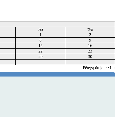
%a
%a
1
2
8
9
15
16
22
23
29
30
Fête(s) du jour : Lucy,