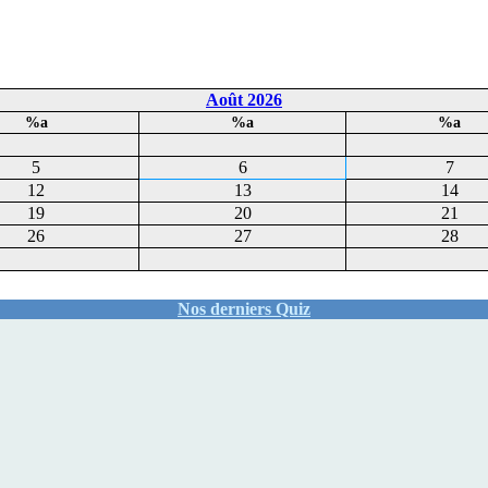
Août 2026
%a
%a
%a
5
6
7
12
13
14
19
20
21
26
27
28
Nos derniers Quiz