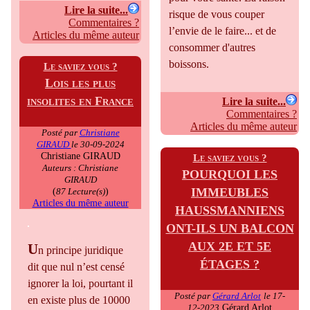
Lire la suite...
risque de vous couper
Commentaires ?
l’envie de le faire... et de
Articles du même auteur
consommer d'autres
boissons.
Le saviez vous ?
Lois les plus
insolites en France
Lire la suite...
Commentaires ?
Articles du même auteur
Posté par
Christiane
GIRAUD
le 30-09-2024
Christiane GIRAUD
Le saviez vous ?
Auteurs : Christiane
POURQUOI LES
GIRAUD
IMMEUBLES
(
)
87 Lecture(s)
Articles du même auteur
HAUSSMANNIENS
ONT-ILS UN BALCON
AUX 2E ET 5E
U
n principe juridique
ÉTAGES ?
dit que nul n’est censé
ignorer la loi, pourtant il
Posté par
Gérard Arlot
le 17-
en existe plus de 10000
Gérard Arlot
12-2023