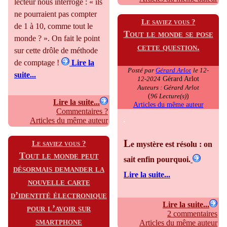
lecteur nous interroge : « ils
ne pourraient pas compter
Le saviez vous ?
de 1 à 10, comme tout le
Tout le monde se pose
monde ? ». On fait le point
cette question.
sur cette drôle de méthode
de comptage !
Lire la
Posté par
Gérard Arlot
le 12-
suite...
Gérard Arlot
12-2024
Auteurs : Gérard Arlot
(
)
96 Lecture(s)
Lire la suite...
Articles du même auteur
Commentaires ?
Articles du même auteur
L
Le saviez vous ?
e mystère est résolu : on
Tout le monde peut
sait enfin pourquoi.
désormais demander la
Lire la suite...
nouvelle carte
d’identité électronique
Lire la suite...
pour l’avoir sur
2 commentaires
smartphone
Articles du même auteur