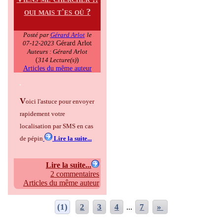
oui mais t'es où ?
Posté par
Gérard Arlot
le
Gérard Arlot
07-12-2023
Auteurs : Gérard Arlot
(
)
314 Lecture(s)
Articles du même auteur
V
oici l'astuce pour envoyer
rapidement votre
localisation par SMS en cas
de pépin
Lire la suite...
Lire la suite...
2 commentaires
Articles du même auteur
(1)
2
3
4
...
7
»