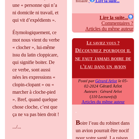
foliaire.
Lire la suite...
une « personne qui n’a
ni domicile ni travail, et
Lire la suite...
qui vit d’expédients ».
Commentaires ?
Articles du même auteur
Étymologiquement, ce
mot nous vient du verbe
Le saviez vous ?
« clocher », lui-même
Découvrez pourquoi il
issu du latin cloppicare,
ne faut jamais boire de
qui signifie boiter. De
l'eau dans un avion
ce verbe, sont aussi
nées les expressions «
Posté par
Gérard Arlot
le 05-
clopin-clopant » ou «
Gérard Arlot
02-2024
Auteurs : Gérard Arlot
marcher à cloche-pied
(
)
110 Lecture(s)
». Bref, quand quelque
Articles du même auteur
chose cloche, c’est que
ça ne va pas bien droit !
B
oire l’eau du robinet dans
.../...
un avion pourrait être nocif
pour votre santé. La raison