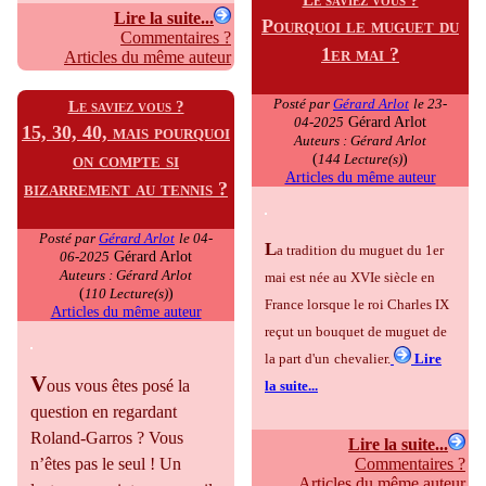
Lire la suite...
Pourquoi le muguet du
Commentaires ?
1er mai ?
Articles du même auteur
Posté par
Gérard Arlot
le 23-
Le saviez vous ?
Gérard Arlot
04-2025
15, 30, 40, mais pourquoi
Auteurs : Gérard Arlot
on compte si
(
)
144 Lecture(s)
Articles du même auteur
bizarrement au tennis ?
Posté par
Gérard Arlot
le 04-
L
a tradition du muguet du 1er
Gérard Arlot
06-2025
Auteurs : Gérard Arlot
mai est née au XVIe siècle en
(
)
110 Lecture(s)
France lorsque le roi Charles IX
Articles du même auteur
reçut un bouquet de muguet de
la part d'un
chevalier.
Lire
V
ous vous êtes posé la
la suite...
question en regardant
Roland-Garros ? Vous
Lire la suite...
n’êtes pas le seul ! Un
Commentaires ?
Articles du même auteur