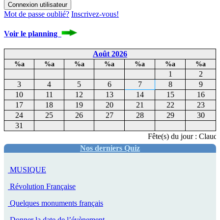
Mot de passe oublié?
Inscrivez-vous!
Voir le planning
Août 2026
%a
%a
%a
%a
%a
%a
%a
1
2
3
4
5
6
7
8
9
10
11
12
13
14
15
16
17
18
19
20
21
22
23
24
25
26
27
28
29
30
31
Fête(s) du jour : Claudia
Nos derniers Quiz
MUSIQUE
Révolution Française
Quelques monuments français
Donner la date de l’évènement