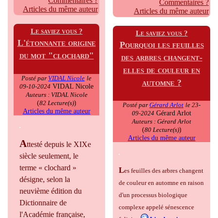
Commentaires ?
Commentaires ?
Articles du même auteur
Articles du même auteur
Le saviez vous ?
Le saviez vous ?
L'étonnante origine
Pourquoi les feuilles
du mot "clochard"
des arbres changent-
elles de couleur en
Posté par
VIDAL Nicole
le
automne ?
VIDAL Nicole
09-10-2024
Auteurs : VIDAL Nicole
(
)
82 Lecture(s)
Posté par
Gérard Arlot
le 23-
Articles du même auteur
Gérard Arlot
09-2024
Auteurs : Gérard Arlot
(
)
80 Lecture(s)
Articles du même auteur
A
ttesté depuis le XIXe
siècle seulement, le
terme « clochard »
L
es feuilles des arbres changent
désigne, selon la
de couleur en automne en raison
neuvième édition du
d'un processus biologique
Dictionnaire de
complexe appelé sénescence
l'Académie française,