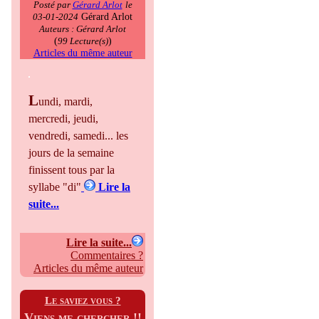
Posté par
Gérard Arlot
le
Gérard Arlot
03-01-2024
Auteurs : Gérard Arlot
(
)
99 Lecture(s)
Articles du même auteur
L
undi, mardi,
mercredi, jeudi,
vendredi, samedi... les
jours de la semaine
finissent tous par la
syllabe "di"
Lire la
suite...
Lire la suite...
Commentaires ?
Articles du même auteur
Le saviez vous ?
Viens me chercher !!