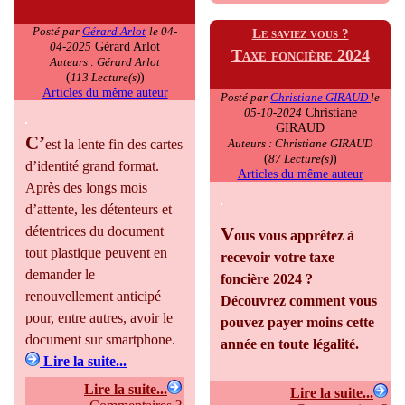
Posté par
Gérard Arlot
le 04-
Le saviez vous ?
Gérard Arlot
04-2025
Taxe foncière 2024
Auteurs : Gérard Arlot
(
)
113 Lecture(s)
Articles du même auteur
Posté par
Christiane GIRAUD
le
Christiane
05-10-2024
GIRAUD
C’
Auteurs : Christiane GIRAUD
est la lente fin des cartes
(
)
87 Lecture(s)
d’identité grand format.
Articles du même auteur
Après des longs mois
d’attente, les détenteurs et
V
détentrices du document
ous vous apprêtez à
tout plastique peuvent en
recevoir votre taxe
demander le
foncière 2024 ?
renouvellement anticipé
Découvrez comment vous
pour, entre autres, avoir le
pouvez payer moins cette
document sur smartphone.
année en toute légalité.
Lire la suite...
Lire la suite...
Lire la suite...