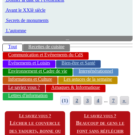
Avant le XXIè siècle
Secrets de monuments
L'automne
...
Tout
Recettes de cuisine
Communication et Evénements du CdS
Événements et Loisirs
Bien-être et Santé
Environnement et Cadre de vie
Intergénérationnel
Informations et Culture
Les astuces de la semaine
Le saviez vous ?
Arnaques & Informatique
Lettres d'information
(1)
2
3
4
...
7
»
Le saviez vous ?
Le saviez vous ?
Lécher le couvercle
Beaucoup de gens le
des yaourts, bonne ou
font sans réfléchir