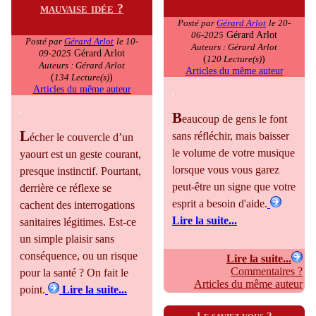
mauvaise idée ?
Posté par
Gérard Arlot
le 20-
Gérard Arlot
06-2025
Posté par
Gérard Arlot
le 10-
Auteurs : Gérard Arlot
Gérard Arlot
09-2025
(
)
120 Lecture(s)
Auteurs : Gérard Arlot
Articles du même auteur
(
)
134 Lecture(s)
Articles du même auteur
B
eaucoup de gens le font
L
sans réfléchir, mais baisser
écher le couvercle d’un
le volume de votre musique
yaourt est un geste courant,
lorsque vous vous garez
presque instinctif. Pourtant,
peut-être un signe que votre
derrière ce réflexe se
esprit a besoin d'aide.
cachent des interrogations
Lire la suite...
sanitaires légitimes. Est-ce
un simple plaisir sans
conséquence, ou un risque
Lire la suite...
Commentaires ?
pour la santé ? On fait le
Articles du même auteur
point.
Lire la suite...
Le saviez vous ?