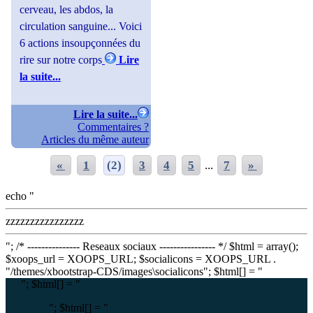
cerveau, les abdos, la
circulation sanguine... Voici
6 actions insoupçonnées du
rire sur notre corps
Lire
la suite...
Lire la suite...
Commentaires ?
Articles du même auteur
«
1
(2)
3
4
5
...
7
»
echo "
zzzzzzzzzzzzzzzz
"; /* --------------- Reseaux sociaux ---------------- */ $html = array();
$xoops_url = XOOPS_URL; $socialicons = XOOPS_URL .
"/themes/xbootstrap-CDS/images\socialicons"; $html[] = "
"; $html[] = "
"; $html[] = "