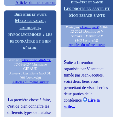
Bien-être et Santé
Articles du même auteur
Les droits en santé et
Bien-être et Santé
Mon espace santé
Malaise vagal,
cardiaque,
Posté par
Dominique V
le 04-
Dominique V
12-2023
hypoglycémique : les
Auteurs : Dominique V
(
)
103 Lecture(s)
reconnaître et bien
Articles du même auteur
réagir.
Posté par
Christiane GIRAUD
le
S
uite à la réunion
Christiane
12-03-2024
GIRAUD
organisée par Vincent et
Auteurs : Christiane GIRAUD
filmée par Jean-Jacques,
(
)
98 Lecture(s)
voici deux liens vous
Articles du même auteur
permettant de visualiser les
deux parties de la
L
a première chose à faire,
conférence
Lire la
c'est de bien connaître les
suite...
différents types de malaise