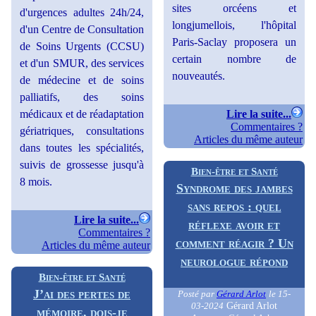
sites orcéens et
d'urgences adultes 24h/24,
longjumellois, l'hôpital
d'un Centre de Consultation
Paris-Saclay proposera un
de Soins Urgents (CCSU)
certain nombre de
et d'un SMUR, des services
nouveautés.
de médecine et de soins
palliatifs, des soins
Lire la suite...
médicaux et de réadaptation
Commentaires ?
gériatriques, consultations
Articles du même auteur
dans toutes les spécialités,
suivis de grossesse jusqu'à
Bien-être et Santé
8 mois.
Syndrome des jambes
sans repos : quel
Lire la suite...
réflexe avoir et
Commentaires ?
comment réagir ? Un
Articles du même auteur
neurologue répond
Bien-être et Santé
J’ai des pertes de
Posté par
Gérard Arlot
le 15-
Gérard Arlot
03-2024
mémoire, dois-je