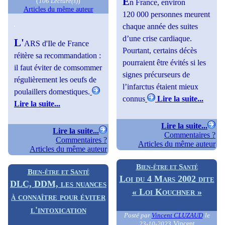
E
(
)
106 Lecture(s)
n France, environ
Articles du même auteur
120 000 personnes meurent
chaque année des suites
d’une crise cardiaque.
L'
ARS d'Ile de France
Pourtant, certains décès
réitère sa recommandation :
pourraient être évités si les
il faut éviter de comsommer
signes précurseurs de
régulièrement les oeufs de
l’infarctus étaient mieux
poulaillers domestiques.
connus
Lire la suite...
Lire la suite...
Lire la suite...
Lire la suite...
Commentaires ?
Commentaires ?
Articles du même auteur
Articles du même auteur
Bien-être et Santé
Bien-être et Santé
Loi du 4 Mars 2002 dite
DLC, DDM, les nuances
« Loi Kouchner »
à connaître pour éviter
l'intoxication
Posté par
Vincent CLUZAUD
le
Vincent
23-10-2023