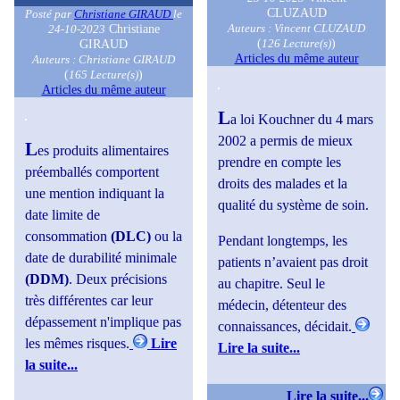
CLUZAUD
Posté par
Christiane GIRAUD
le
Auteurs : Vincent CLUZAUD
Christiane
24-10-2023
(
)
126 Lecture(s)
GIRAUD
Articles du même auteur
Auteurs : Christiane GIRAUD
(
)
165 Lecture(s)
Articles du même auteur
L
a loi Kouchner du 4 mars
2002 a permis de mieux
L
es produits alimentaires
prendre en compte les
préemballés comportent
droits des malades et la
une mention indiquant la
qualité du système de soin.
date limite de
consommation
(DLC)
ou la
Pendant longtemps, les
date de durabilité minimale
patients n’avaient pas droit
(DDM)
. Deux précisions
au chapitre. Seul le
très différentes car leur
médecin, détenteur des
dépassement n'implique pas
connaissances, décidait.
les mêmes risques.
Lire
Lire la suite...
la suite...
Lire la suite...