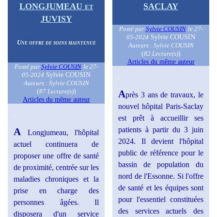
LONGJUMEAU et
SACLAY
JUVISY
Posté par
Sylvie COUSIN
le 27-
Sylvie COUSIN
05-2024
Une offre de soins maintenue
Auteurs : Sylvie COUSIN
(
)
82 Lecture(s)
Articles du même auteur
Posté par
Sylvie COUSIN
le 27-
Sylvie COUSIN
05-2024
Auteurs : Sylvie COUSIN
(
)
87 Lecture(s)
A
près 3 ans de travaux, le
Articles du même auteur
nouvel hôpital Paris-Saclay
est prêt à accueillir ses
patients à partir du 3 juin
A
Longjumeau, l'hôpital
2024. Il devient l'hôpital
actuel continuera de
public de référence pour le
proposer une offre de santé
bassin de population du
de proximité, centrée sur les
nord de l'Essonne. Si l'offre
maladies chroniques et la
de santé et les équipes sont
prise en charge des
pour l'essentiel constituées
personnes âgées. Il
des services actuels des
disposera d'un service