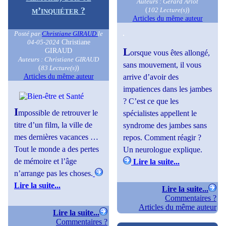
Auteurs : Gérard Arlot
(
)
m’inquiéter ?
102 Lecture(s)
Articles du même auteur
Posté par
Christiane GIRAUD
le
Christiane
04-05-2024
L
GIRAUD
orsque vous êtes allongé,
Auteurs : Christiane GIRAUD
sans mouvement, il vous
(
)
83 Lecture(s)
Articles du même auteur
arrive d’avoir des
impatiences dans les jambes
? C’est ce que les
I
mpossible de retrouver le
spécialistes appellent le
titre d’un film, la ville de
syndrome des jambes sans
mes dernières vacances …
repos. Comment réagir ?
Tout le monde a des pertes
Un neurologue explique.
de mémoire et l’âge
Lire la suite...
n’arrange pas les choses.
Lire la suite...
Lire la suite...
Commentaires ?
Articles du même auteur
Lire la suite...
Commentaires ?