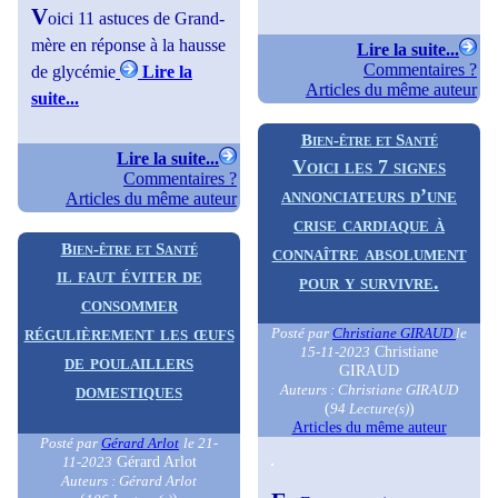
V
oici 11 astuces de Grand-
mère en réponse à la hausse
Lire la suite...
Commentaires ?
de glycémie
Lire la
Articles du même auteur
suite...
Bien-être et Santé
Lire la suite...
Voici les 7 signes
Commentaires ?
annonciateurs d’une
Articles du même auteur
crise cardiaque à
Bien-être et Santé
connaître absolument
il faut éviter de
pour y survivre.
consommer
régulièrement les œufs
Posté par
Christiane GIRAUD
le
Christiane
15-11-2023
de poulaillers
GIRAUD
domestiques
Auteurs : Christiane GIRAUD
(
)
94 Lecture(s)
Articles du même auteur
Posté par
Gérard Arlot
le 21-
Gérard Arlot
11-2023
Auteurs : Gérard Arlot