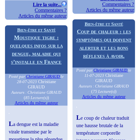
Commentaires ?
Lire la suite...
Articles du même auteur
Commentaires ?
Articles du même auteur
Bien-être et Santé
Bien-être et Santé
Coup de chaleur : les
Moustique tigre :
symptômes qui doivent
quelques infos sur la
alerter et les bons
dengue, maladie qui
réflexes à avoir.
s’installe en France
Posté par
Christiane GIRAUD
le
Christiane
11-07-2023
Posté par
Christiane GIRAUD
le
GIRAUD
Christiane
28-07-2023
Auteurs : Christiane GIRAUD
GIRAUD
(
)
75 Lecture(s)
Auteurs : Christiane GIRAUD
Articles du même auteur
(
)
85 Lecture(s)
Articles du même auteur
L
e coup de chaleur traduit
L
a dengue est la maladie
une hausse brutale de la
virale transmise par le
température corporelle
moustique la plus répandue