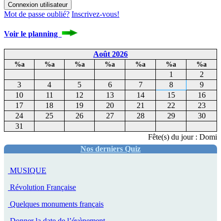
Mot de passe oublié?
Inscrivez-vous!
Voir le planning
Août 2026
%a
%a
%a
%a
%a
%a
%a
1
2
3
4
5
6
7
8
9
10
11
12
13
14
15
16
17
18
19
20
21
22
23
24
25
26
27
28
29
30
31
Fête(s) du jour : Dominiq
Nos derniers Quiz
MUSIQUE
Révolution Française
Quelques monuments français
Donner la date de l’évènement