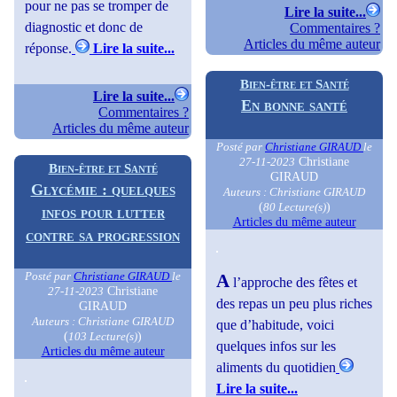
pour ne pas se tromper de
Lire la suite...
diagnostic et donc de
Commentaires ?
Articles du même auteur
réponse.
Lire la suite...
Bien-être et Santé
Lire la suite...
En bonne santé
Commentaires ?
Articles du même auteur
Posté par
Christiane GIRAUD
le
Christiane
27-11-2023
Bien-être et Santé
GIRAUD
Glycémie : quelques
Auteurs : Christiane GIRAUD
(
)
80 Lecture(s)
infos pour lutter
Articles du même auteur
contre sa progression
Posté par
Christiane GIRAUD
le
A
l’approche des fêtes et
Christiane
27-11-2023
des repas un peu plus riches
GIRAUD
Auteurs : Christiane GIRAUD
que d’habitude, voici
(
)
103 Lecture(s)
quelques infos sur les
Articles du même auteur
aliments du quotidien
Lire la suite...