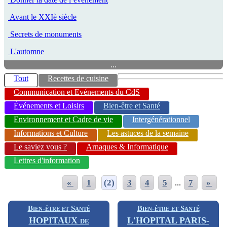
Avant le XXIè siècle
Secrets de monuments
L'automne
...
Tout
Recettes de cuisine
Communication et Evénements du CdS
Événements et Loisirs
Bien-être et Santé
Environnement et Cadre de vie
Intergénérationnel
Informations et Culture
Les astuces de la semaine
Le saviez vous ?
Arnaques & Informatique
Lettres d'information
«
1
(2)
3
4
5
...
7
»
Bien-être et Santé
Bien-être et Santé
HOPITAUX de
L'HOPITAL PARIS-